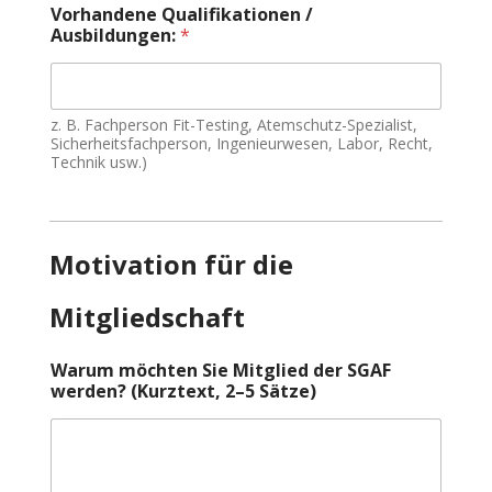
s
Vorhandene Qualifikationen /
t
Ausbildungen:
*
i
n
g
:
z. B. Fachperson Fit-Testing, Atemschutz-Spezialist,
F
Sicherheitsfachperson, Ingenieurwesen, Labor, Recht,
u
Technik usw.)
n
k
t
i
o
Motivation für die
n
T
Mitgliedschaft
ä
t
i
Warum möchten Sie Mitglied der SGAF
g
werden? (Kurztext, 2–5 Sätze)
k
e
i
t
: