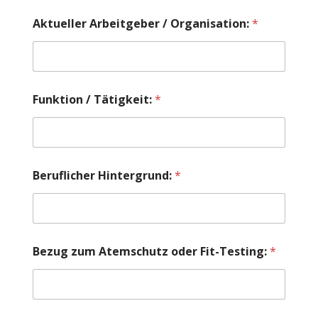
Aktueller Arbeitgeber / Organisation:
*
Funktion / Tätigkeit:
*
Beruflicher Hintergrund:
*
F
Bezug zum Atemschutz oder Fit-Testing:
*
i
t
-
T
e